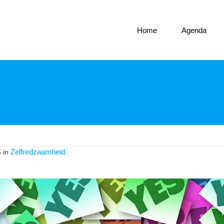
Home
Agenda
Zelfredzaamheid
 in
.