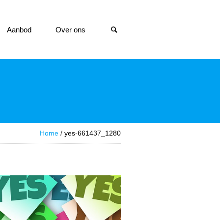
Aanbod
Over ons
Home
/
yes-661437_1280