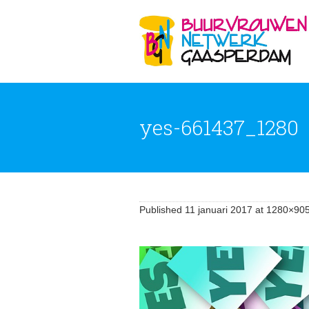
yes-661437_1280
Published
11 januari 2017
at 1280×905